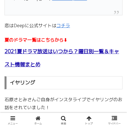
恋はDeepに公式サイトは
コチラ
夏のドラマ一覧はこちらから⬇
2021夏ドラマ放送はいつから？曜日別一覧＆キャ
スト情報まとめ
イヤリング
石原さとみさんご自身がインスタライブでイヤリングのお
話をされていました！
恋はDeepに全話を通してずっとつけているイヤリングだ
メニュー
ホーム
検索
トップ
サイドバー