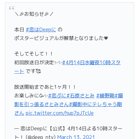
＼🎉お知らせ🎉／
本日
#恋はDeepに
の
ポスタービジュアルが解禁となりました💗
そしてそして！！
初回放送日が決定✨✨
#4月14日水曜夜10時スタ
ート
です🥰
放送開始まであと1ヶ月！！
お楽しみに🥳✨
#恋ぷに
#石原さとみ
#綾野剛
#撮
影を引っ張るさとみさん
#撮影中にテレちゃう剛
さん
pic.twitter.com/hup7pJTcUe
— 恋はDeepに【公式】4月14日よる10時スター
ト！ (@deep_ntv)
March 13, 2021