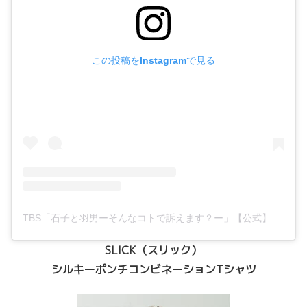
この投稿をInstagramで見る
TBS「石子と羽男ーそんなコトで訴えます？ー」【公式】毎週金曜よる10時！(@ishiko.to.haneo_tbs)がシェアした投稿
SLICK（スリック）
シルキーポンチコンビネーションTシャツ