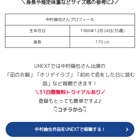
＼身長や推定体重などサイズ感の参考に♪／
中村倫也さんプロフィール
生年月日
1986年12月24日(35歳)
身長
170 cm
UNEXTでは中村倫也さん出演の
「凪のお暇」「ホリデイラブ」「初めて恋をした日に読む
話」など視聴できます！
＼31日間無料トライアルあり／
登録もとっても簡単ですよ♪
👇
コチラから
👇
中村倫也作品をUNEXTで視聴する！