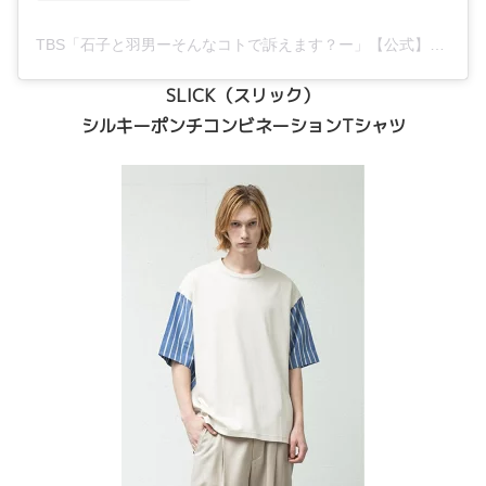
TBS「石子と羽男ーそんなコトで訴えます？ー」【公式】毎週金曜よる10時！(@ishiko.to.haneo_tbs)がシェアした投稿
SLICK（スリック）
シルキーポンチコンビネーションTシャツ