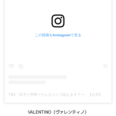
この投稿をInstagramで見る
TBS「石子と羽男ーそんなコトで訴えます？ー」【公式】毎週金曜よる10時！(@ishiko.to.haneo_tbs)がシェアした投稿
VALENTINO（ヴァレンティノ）