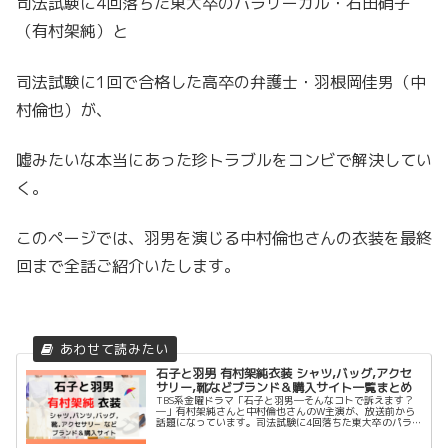
司法試験に4回落ちた東大卒のパラリーガル・石田硝子
（有村架純）と
司法試験に1回で合格した高卒の弁護士・羽根岡佳男（中
村倫也）が、
嘘みたいな本当にあった珍トラブルをコンビで解決してい
く。
このページでは、羽男を演じる中村倫也さんの衣装を最終
回まで全話ご紹介いたします。
石子と羽男 有村架純衣装 シャツ,バッグ,アクセ
サリー,靴などブランド＆購入サイト一覧まとめ
TBS系金曜ドラマ「石子と羽男―そんなコトで訴えます？
―」有村架純さんと中村倫也さんのW主演が、放送前から
話題になっています。司法試験に4回落ちた東大卒のパラ
リーガル・石田硝子（有村架純）と司法試験に1回で合格
した高卒の弁護士・羽根岡佳男（...