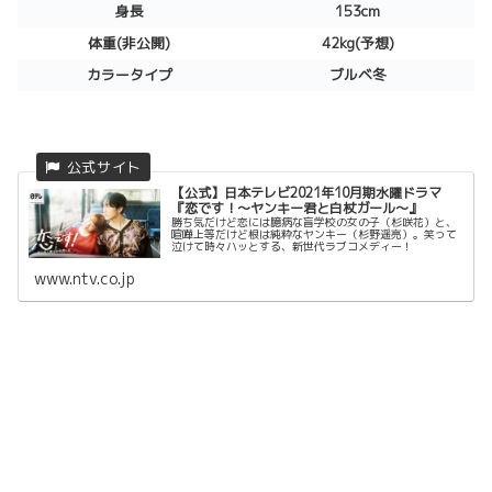
身長
153cm
体重(非公開)
42kg(予想)
カラータイプ
ブルベ冬
【公式】日本テレビ2021年10月期水曜ドラマ
『恋です！〜ヤンキー君と白杖ガール〜』
勝ち気だけど恋には臆病な盲学校の女の子（杉咲花）と、
喧嘩上等だけど根は純粋なヤンキー（杉野遥亮）。笑って
泣けて時々ハッとする、新世代ラブコメディー！
www.ntv.co.jp