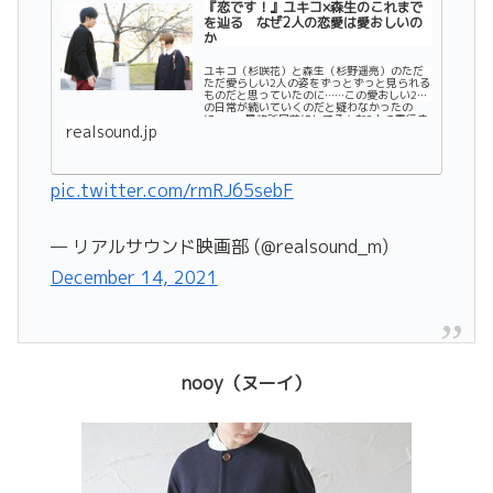
『恋です！』ユキコ×森生のこれまで
を辿る なぜ2人の恋愛は愛おしいの
か
ユキコ（杉咲花）と森生（杉野遥亮）のただ
ただ愛らしい2人の姿をずっとずっと見られる
ものだと思っていたのに……この愛おしい2人
の日常が続いていくのだと疑わなかったの
に……。最終話目前にしてそんな2人の雲行き
realsound.jp
が怪しくなり、別れ話まで出てしまった...
pic.twitter.com/rmRJ65sebF
— リアルサウンド映画部 (@realsound_m)
December 14, 2021
nooy（ヌーイ）