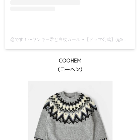
恋です！〜ヤンキー君と白杖ガール〜【ドラマ公式】(@koidesu_ntv)がシェアした投稿
COOHEM
（コーへン）