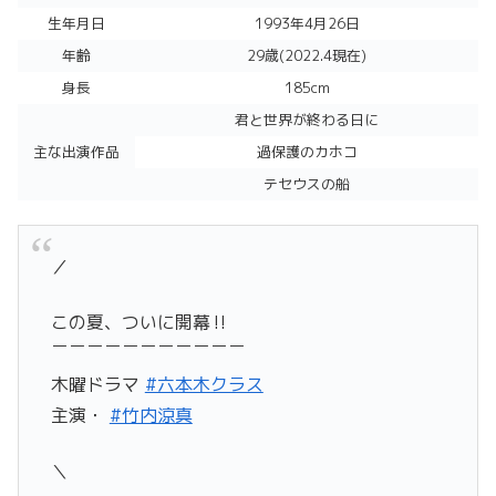
生年月日
1993年4月26日
年齢
29歳(2022.4現在)
身長
185cm
君と世界が終わる日に
主な出演作品
過保護のカホコ
テセウスの船
／
この夏、ついに開幕‼️
￣￣￣￣￣￣￣￣￣￣￣
木曜ドラマ
#六本木クラス
主演・
#竹内涼真
＼