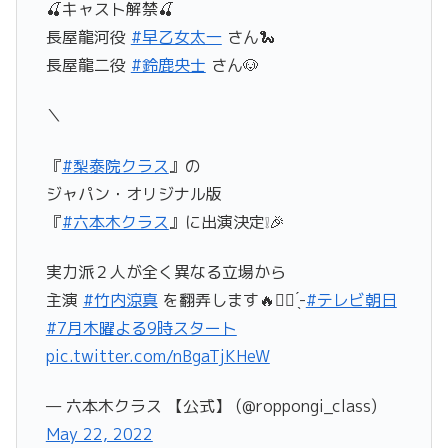
🍒キャスト解禁🍒
長屋龍河役
#早乙女太一
さん🐍
長屋龍二役
#鈴鹿央士
さん🐶
＼
『
#梨泰院クラス
』の
ジャパン・オリジナル版
『
#六本木クラス
』に出演決定❕🎉
実力派２人が全く異なる立場から
主演
#竹内涼真
を翻弄します🔥✊🏻 ̖́-
#テレビ朝日
#7月木曜よる9時スタート
pic.twitter.com/nBgaTjKHeW
— 六本木クラス 【公式】 (@roppongi_class)
May 22, 2022