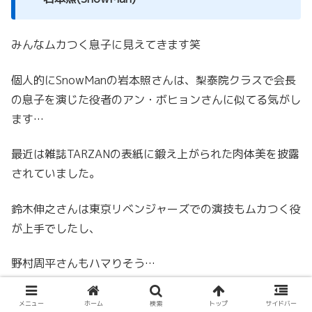
みんなムカつく息子に見えてきます笑
個人的にSnowManの岩本照さんは、梨泰院クラスで会長
の息子を演じた役者のアン・ボヒョンさんに似てる気がし
ます…
最近は雑誌TARZANの表紙に鍛え上がられた肉体美を披露
されていました。
鈴木伸之さんは東京リベンジャーズでの演技もムカつく役
が上手でしたし、
野村周平さんもハマりそう…
誰が演じるのか楽しみな役どころです！
メニュー
ホーム
検索
トップ
サイドバー