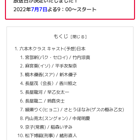
放送日が決定いたしました！
2022年
7月7日
よる9：00～スタート
もくじ
六本木クラス キャスト(予想)日本
宮部新(パク・セロイ) / 竹内涼真
麻宮葵(イソ) / 平手友梨奈
楠木優香(スア) / 新木優子
長屋茂（会長）/ 香川照之
長屋龍河 / 早乙女太一
長屋龍二 / 鈴鹿央士
綾瀬りく(ヒョニ) / さとうほなみ(ゲスの極み乙女)
内山亮太(スングォン) / 中尾明慶
京子(常務) / 稲森いずみ
松下博嗣(刑事) / 緒形直人