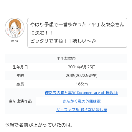
やはり予想で一番多かった？平手友梨奈さん
に決定！！
ピッタリですね！！嬉しい〜🎉
kana
平手友梨奈
生年月日
2001年6月25日
年齢
20歳(2022.5現在)
身長
163cm
僕たちの嘘と真実 Documentary of 欅坂46
主な出演作品
さんかく窓の外側は夜
ザ・ファブル 殺さない殺し屋
予想で名前が上がっていたのは、