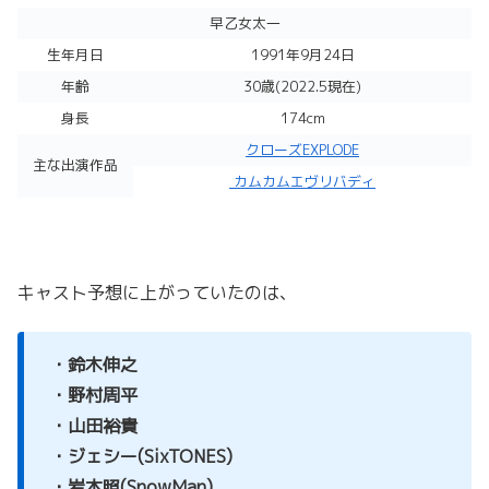
早乙女太一
生年月日
1991年9月24日
年齢
30歳(2022.5現在)
身長
174cm
クローズEXPLODE
主な出演作品
カムカムエヴリバディ
キャスト予想に上がっていたのは、
・鈴木伸之
・野村周平
・山田裕貴
・ジェシー(SixTONES)
・岩本照(SnowMan)