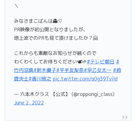
＼
みなさまこばんは👻♡
PR映像が初公開となりましたが、
地上波でのPRも見て頂けましたか？🤗
これからも素敵なお知らせが続くので
わくわくしてお待ちください🕊🌱
#テレビ朝日
#
竹内涼真
#新木優子
#平手友梨奈
#早乙女太一
#鈴
鹿央士
#香川照之
pic.twitter.com/q0g39Tvild
— 六本木クラス 【公式】 (@roppongi_class)
June 2, 2022