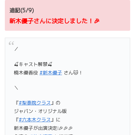
追記(5/9)
新木優子さんに決定しました！🎉
／
🍒キャスト解禁🍒
楠木優香役
#新木優子
さん🐱！
＼
『
#梨泰院クラス
』の
ジャパン・オリジナル版
『
#六本木クラス
』に
新木優子が出演決定❕🎉🎉🎉