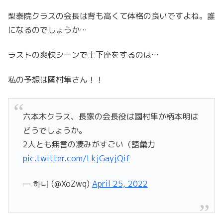
梨泰院クラスの会長は背も高くて体格の良いですよね。誰
になるのでしょうか…
ラストの爽快シーンで土下座をするのは…
私の予想は國村隼さん！！
六本木クラス、長家の会長役は國村隼か柄本明は
どうでしょうか。
2人とも無言の凄みがすごい（語彙力
pic.twitter.com/LkjGayjQif
— 하니 (@XoZwq)
April 25, 2022