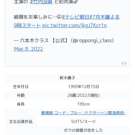
主演の
#竹内涼真
と初共演🌿
続報をお楽しみに…🤭
#テレビ朝日
#7月木曜よる
9時スタート
pic.twitter.com/ikgJ7Kcr1n
— 六本木クラス 【公式】 (@roppongi_class)
May 8, 2022
新木優子
生年月日
1993年12月15日
年齢
28歳(2022.5現在)
身長
165cm
劇場版 コード・ブルー -ドクターヘリ緊急救命-
主な出演作品
SUITS/スーツ
ボクの殺意が恋をした