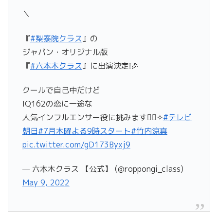
＼
『
#梨泰院クラス
』の
ジャパン・オリジナル版
『
#六本木クラス
』に出演決定❕🎉
クールで自己中だけど
IQ162の恋に一途な
人気インフルエンサー役に挑みます🧚‍♀️✧︎
#テレビ
朝日
#7月木曜よる9時スタート
#竹内涼真
pic.twitter.com/gD173Byxj9
— 六本木クラス 【公式】 (@roppongi_class)
May 9, 2022