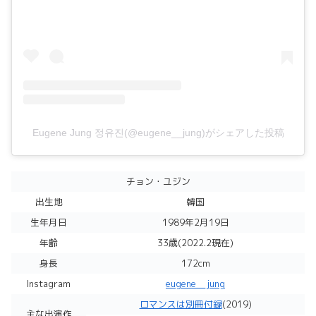
Eugene Jung 정유진(@eugene__jung)がシェアした投稿
チョン・ユジン
出生地
韓国
生年月日
1989年2月19日
年齢
33歳(2022.2現在)
身長
172cm
Instagram
eugene__jung
ロマンスは別冊付録
(2019)
主な出演作