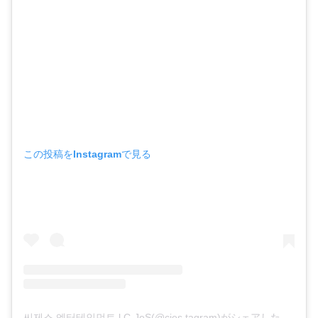
この投稿をInstagramで見る
씨제스 엔터테인먼트 l C-JeS(@cjes.tagram)がシェアした投稿