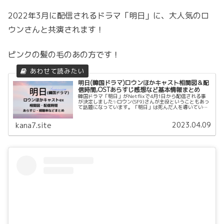
2022年3月に配信されるドラマ「明日」に、大人気のロ
ウンさんと共演されます！
ピンクの髪の毛のあの方です！
明日(韓国ドラマ)ロウンほかキャスト相関図＆配
信時間,OSTあらすじ感想など基本情報まとめ
韓国ドラマ「明日」がNetflixで4月1日から配信される事
が決定しました✨ロウン(SF9)さんが主役ということもあっ
て話題になっています。「明日」は死んだ人を導いていた
死神たちが、これから死にたいと自ら願った人たちを助け
る物語。興味深い物語です。このページでは韓国ドラマ
2023.04.09
「明日」のキャスト相関図、配信日や配信時間、あらすじ
kana7.site
や基本情報をまとめました！