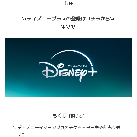
も💫
💫デ
ィズニープラスの登録はコチラから
💫
🔻🔻🔻
もくじ
ディズニーイマーシブ展のチケット当日券や前売り券
は?