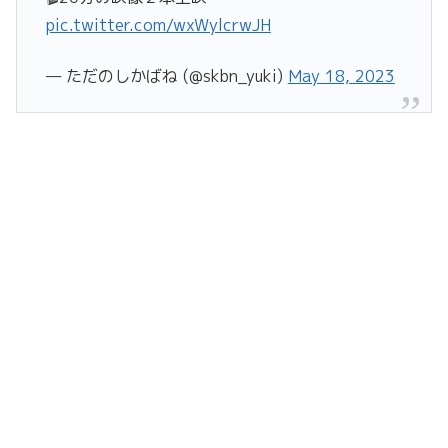
pic.twitter.com/wxWylcrwJH
— ただのしかばね (@skbn_yuki)
May 18, 2023