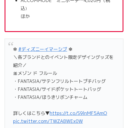
ACCOMMODE ミニポーチ…4,620円（税
込
）
ほか
❇
#ディズニーイマーシブ
❇
＼各ブランドとのイベント限定デザイングッズを
紹介／
🎀メゾン ド フルール
・FANTASIA/サテンフリルトートプチバッグ
・FANTASIA/サイドポケットトートバッグ
・FANTASIA/ほうきリボンチャーム
詳しくはこちら▼
https://t.co/S9lnMF5AmO
pic.twitter.com/TWZA8WEx0W