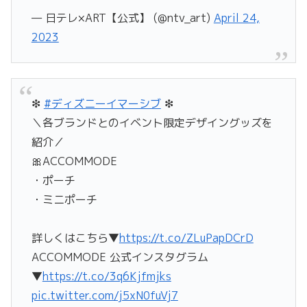
— 日テレ×ART【公式】 (@ntv_art)
April 24,
2023
❇
#ディズニーイマーシブ
❇
＼各ブランドとのイベント限定デザイングッズを
紹介／
🎀ACCOMMODE
・ポーチ
・ミニポーチ
詳しくはこちら▼
https://t.co/ZLuPapDCrD
ACCOMMODE 公式インスタグラム
▼
https://t.co/3q6Kjfmjks
pic.twitter.com/j5xN0fuVj7