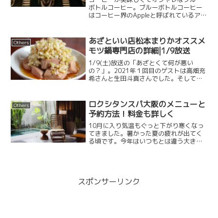
ボトルコーヒー。ブルーボトルコーヒー
はコーヒー界のAppleと呼ばれているアメ
リカで大人気のコーヒーショップ。創業
者のジェームス・フリーマン氏は、フリ
ーランスの音楽家、クラリナット奏者で
あざといい店松本まりかオススメ
Others
コーヒーマニアだっ...
モツ鍋専門店の詳細|1/9放送
1/9(土)放送の「あざとくて何が悪い
の？」。2021年１回目のゲストは高畑充
希さんと生田斗真さんでした。そして
2021年のあざとくて何が悪いの？新コー
ナー「あざといい店」が登場！！気にな
る相手と初めて２人だけで行く食事に行
ロクシタンスパ大阪のメニューと
Others
く時に、女性...
予約方法！料金も詳しく
10月に入り気温もぐっと下がり寒くなっ
てきました。暑かった夏の疲れが出てく
る頃です。今年はいつもとは違う大きく
環境が変わる1年でした。それぞれ様々な
疲れや見えないストレスが溜まっている
と思います。そんな疲れを癒やしてくれ
るロクシタンのスパが...
スポンサーリンク