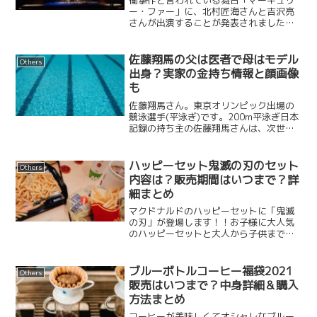
ー・ファー」に、北村匠海さんと吉沢亮
さんが出演することが発表されました。
マーキュリー・ファー(舞台)は、2015年
に高橋一生さんと瀬戸康史さんのキャス
トで上演され約7年ぶりの再演となりま
佐藤翔馬の父は医者で母はモデル
Others
す。そして今回、今...
出身？実家の金持ち情報と顔画像
も
佐藤翔馬さん。東京オリンピック出場の
競泳選手(平泳ぎ)です。200m平泳ぎ日本
記録の持ち主の佐藤翔馬さんは、次世代
を担う北島康介2世と言われ大きな期待を
集めています。そんな佐藤翔馬さんのお
父さんは医者でお母さんはモデル出
ハッピーセット鬼滅の刃のセット
Others
身？、そして実家はか...
内容は？販売期間はいつまで？詳
細まとめ
マクドナルドのハッピーセットに「鬼滅
の刃」が登場します！！お子様に大人気
のハッピーセットと大人から子供まで幅
広い層に大人気の「鬼滅の刃」が初コラ
ボ！これは絶対ゲットしたいですよね！
このページでは鬼滅の刃とコラボのハッ
ブルーボトルコーヒー福袋2021
Others
ピーセットの発売日はいつ...
販売はいつまで？中身詳細＆購入
方法まとめ
コーヒーが美味しくてオシャレなブルー