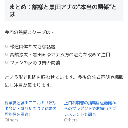
まとめ：舘様と黒田アナの“本当の関係”と
は
今回の熱愛スクープは…
✨ 報道自体が大きな話題
✨ 宮舘涼太・黒田みゆアナ双方の魅力が改めて注目
✨ ファンの反応は賛否両論
という形で世間を賑わせています。今後の公式声明や続報
にも注目が集まります。
稲葉友と藤田ニコルの共演や
上白石萌音の指輪は佐藤健か
出会い・馴れ初めは？結婚の
らのプレゼントでお揃い？ブ
可能性を調査!
レスレットも調査！
Others
Others