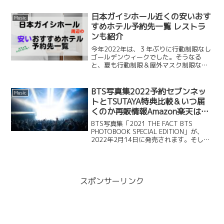
た。当日、対象商品をご予約・ご購入い
ただくと、その場で抽選に参加でき、な
日本ガイシホール近くの安いおす
Music
んと！バックステ...
すめホテル予約先一覧 レストラ
ンも紹介
今年2022年は、３年ぶりに行動制限なし
ゴールデンウィークでした。そうなる
と、夏も行動制限＆屋外マスク制限なし
で、ここ数年行けなかったイベントやラ
イブ、旅行と絡めながら計画を立てる人
も多いのではないでしょうか？夏フェス
BTS写真集2022予約セブンネッ
Music
やアーティスのライブも...
トとTSUTAYA特典比較＆いつ届
くのか再販情報Amazon楽天はい
つから？など詳細
BTS写真集「2021 THE FACT BTS
PHOTOBOOK SPECIAL EDITION」が、
2022年2月14日に発売されます。そして
世界に先駆けて日本で先行予約販売が始
まっています！世界で一番早い予約開始
ってことですよね？す...
スポンサーリンク