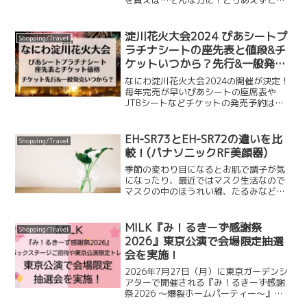
を買えば…そんな方に！とりあえずこれ
はサクッと黙って買って損なし！とい
う、ありえない安さ、1円商品や99％OFF
商品を紹介します。ほかに、楽天トラベ
淀川花火大会2024 ぴあシートプ
Shopping/Travel
ルのスペシャル限定ク...
ラチナシートの座先表と値段&チ
ケットいつから？先行&一般発売
の詳細
なにわ淀川花火大会2024の開催が決定！
毎年完売が早いぴあシートの座席表や
JTBシートなどチケットの発売予約はい
つからなのか、おすすめの有料席やチケ
ット値段をまとめました。ローチケ,レス
トラン
EH-SR73とEH-SR72の違いを比
Shopping/Travel
較！(パナソニックRF美顔器)
季節の変わり目になるとお肌で調子が気
になったり、最近ではマスク生活なので
マスクの中のほうれい線、たるみなど一
度気にしてしまうと、気になって気にな
って…お肌のお手入れをしっかり丁寧に
したくなり、お家で手軽にできる美顔器
M!LK『み！るきーず感謝祭
Shopping/Travel
がお探しの方も多いのでは...
2026』東京公演で会場限定抽選
会を実施！
2026年7月27日（月）に東京ガーデンシ
アターで開催される『み！るきーず感謝
祭2026 ～爆裂ホームパーティー～』
で、会場限定抽選会の実施が決定しまし