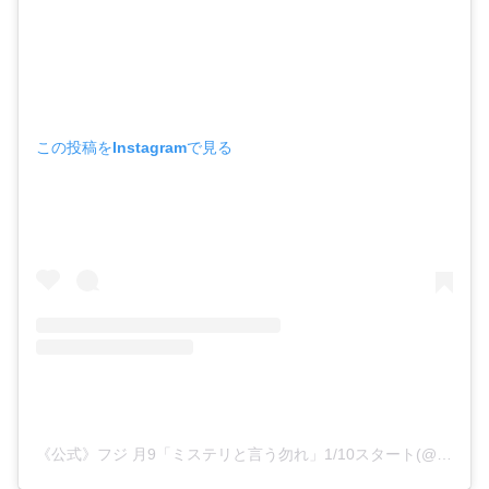
この投稿をInstagramで見る
《公式》フジ 月9「ミステリと言う勿れ」1/10スタート(@not_mystery_not)がシェアした投稿