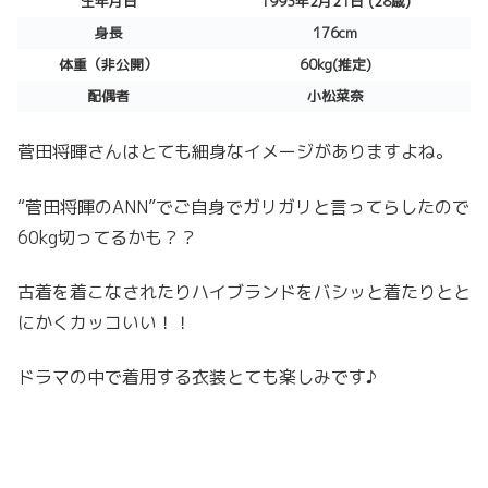
生年月日
1993年2月21日 (28歳)
身長
176cm
体重（非公開）
60kg(推定)
配偶者
小松菜奈
菅田将暉さんはとても細身なイメージがありますよね。
“菅田将暉のANN”でご自身でガリガリと言ってらしたので
60kg切ってるかも？？
古着を着こなされたりハイブランドをバシッと着たりとと
にかくカッコいい！！
ドラマの中で着用する衣装とても楽しみです♪