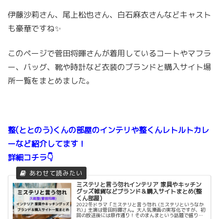
伊藤沙莉さん、尾上松也さん、白石麻衣さんなどキャスト
も豪華ですね✨
このページで菅田将暉さんが着用しているコートやマフラ
ー、バッグ、靴や時計など衣装のブランドと購入サイト場
所一覧をまとめました。
整(ととのう)くんの部屋のインテリや整くんレトルトカレ
ーなど紹介してます！
詳細コチラ👇
ミステリと言う勿れインテリア 家具やキッチン
グッズ雑貨などブランド＆購入サイトまとめ(整
くん部屋)
2022冬ドラマ「ミステリと言う勿れ (ミステリというなか
れ)」主演は菅田将暉さん。大人気漫画の実写化ですが、初
回の放送後には原作通り！そのまんまという話題で盛り上