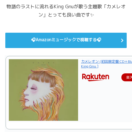
物語のラストに流れるKing Gnuが歌う主題歌「カメレオ
ン」とっても良い曲です✨
🎧Amazonミュージックで視聴する🎧
カメレオン (初回限定盤 CD＋Blu-r
King Gnu ]
楽