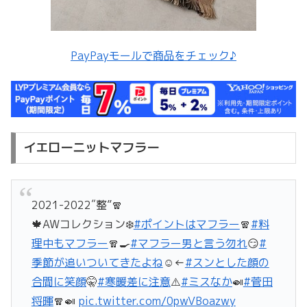
PayPayモールで商品をチェック♪
イエローニットマフラー
2021-2022″整”🧣
🍁AWコレクション❄️
#ポイントはマフラー
🧣
#料
理中もマフラー
🧣🍳
#マフラー男と言う勿れ
😏
#
季節が追いついてきたよね
☺️←
#スンとした顔の
合間に笑顔
🤫
#寒暖差に注意
⚠️
#ミスなか
🍛
#菅田
将暉
🧣🍛
pic.twitter.com/0pwVBoazwy