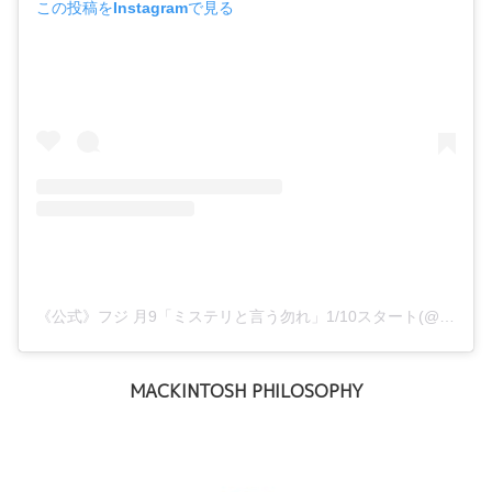
この投稿をInstagramで見る
《公式》フジ 月9「ミステリと言う勿れ」1/10スタート(@not_mystery_not)がシェアした投稿
MACKINTOSH PHILOSOPHY