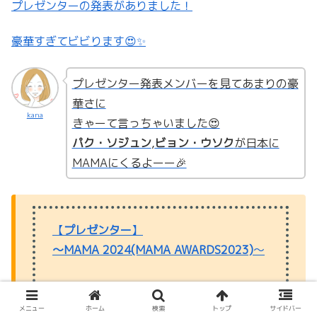
プレゼンターの発表がありました！
豪華すぎてビビります😍✨
プレゼンター発表メンバーを見てあまりの豪
華さに
kana
きゃーて言っちゃいました😍
パク・ソジュン
,
ビョン・ウソク
が日本に
MAMAにくるよーー🎉
【
プレゼンター
】
〜MAMA 2024(MAMA AWARDS2023)
〜
コンミョン
クァク・ドンヨン
メニュー
ホーム
検索
トップ
サイドバー