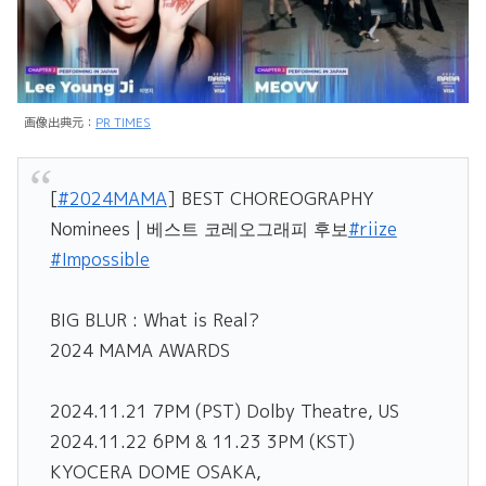
画像出典元：
PR TIMES
[
#2024MAMA
] BEST CHOREOGRAPHY
Nominees | 베스트 코레오그래피 후보
#riize
#Impossible
BIG BLUR : What is Real?
2024 MAMA AWARDS
2024.11.21 7PM (PST) Dolby Theatre, US
2024.11.22 6PM & 11.23 3PM (KST)
KYOCERA DOME OSAKA,