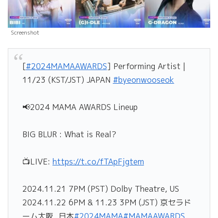
Screenshot
[
#2024MAMAAWARDS
] Performing Artist |
11/23 (KST/JST) JAPAN
#byeonwooseok
📢2024 MAMA AWARDS Lineup
BIG BLUR : What is Real?
📺LIVE:
https://t.co/fTApFjgtem
2024.11.21 7PM (PST) Dolby Theatre, US
2024.11.22 6PM & 11.23 3PM (JST) 京セラド
ーム大阪, 日本
#2024MAMA
#MAMAAWARDS