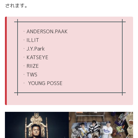
されます。
ㆍANDERSON.PAAK
ㆍILLIT
ㆍJ.Y.Park
ㆍKATSEYE
ㆍRIIZE
ㆍTWS
ㆍ YOUNG POSSE