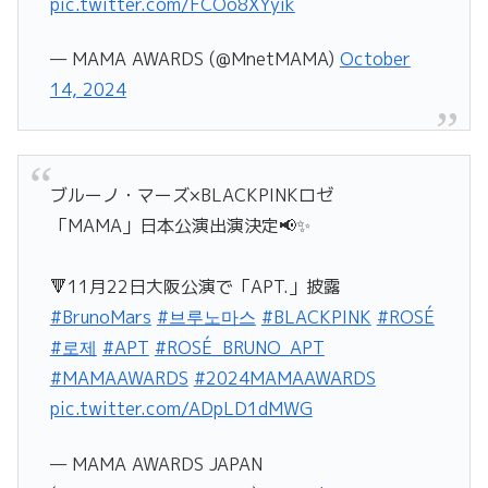
pic.twitter.com/FCOo8XYyik
— MAMA AWARDS (@MnetMAMA)
October
14, 2024
ブルーノ・マーズ×BLACKPINKロゼ
「MAMA」日本公演出演決定📢✨
🔻11月22日大阪公演で「APT.」披露
#BrunoMars
#브루노마스
#BLACKPINK
#ROSÉ
#로제
#APT
#ROSÉ_BRUNO_APT
#MAMAAWARDS
#2024MAMAAWARDS
pic.twitter.com/ADpLD1dMWG
— MAMA AWARDS JAPAN